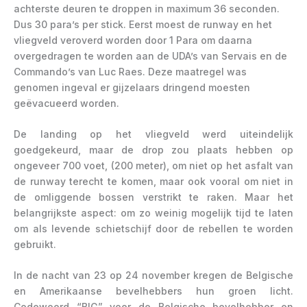
achterste deuren te droppen in maximum 36 seconden.
Dus 30 para’s per stick. Eerst moest de runway en het
vliegveld veroverd worden door 1 Para om daarna
overgedragen te worden aan de UDA’s van Servais en de
Commando’s van Luc Raes. Deze maatregel was
genomen ingeval er gijzelaars dringend moesten
geëvacueerd worden.
De landing op het vliegveld werd uiteindelijk
goedgekeurd, maar de drop zou plaats hebben op
ongeveer 700 voet, (200 meter), om niet op het asfalt van
de runway terecht te komen, maar ook vooral om niet in
de omliggende bossen verstrikt te raken. Maar het
belangrijkste aspect: om zo weinig mogelijk tijd te laten
om als levende schietschijf door de rebellen te worden
gebruikt.
In de nacht van 23 op 24 november kregen de Belgische
en Amerikaanse bevelhebbers hun groen licht.
Codewoord “BIG” voor de Belgische bevelhebber en