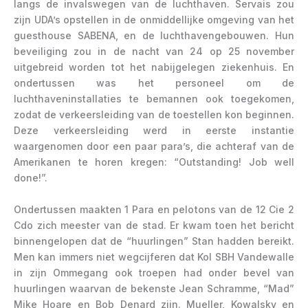
langs de invalswegen van de luchthaven. Servais zou
zijn UDA’s opstellen in de onmiddellijke omgeving van het
guesthouse SABENA, en de luchthavengebouwen. Hun
beveiliging zou in de nacht van 24 op 25 november
uitgebreid worden tot het nabijgelegen ziekenhuis. En
ondertussen was het personeel om de
luchthaveninstallaties te bemannen ook toegekomen,
zodat de verkeersleiding van de toestellen kon beginnen.
Deze verkeersleiding werd in eerste instantie
waargenomen door een paar para’s, die achteraf van de
Amerikanen te horen kregen: “Outstanding! Job well
done!”.
Ondertussen maakten 1 Para en pelotons van de 12 Cie 2
Cdo zich meester van de stad. Er kwam toen het bericht
binnengelopen dat de “huurlingen” Stan hadden bereikt.
Men kan immers niet wegcijferen dat Kol SBH Vandewalle
in zijn Ommegang ook troepen had onder bevel van
huurlingen waarvan de bekenste Jean Schramme, “Mad”
Mike Hoare en Bob Denard zijn. Mueller, Kowalsky en