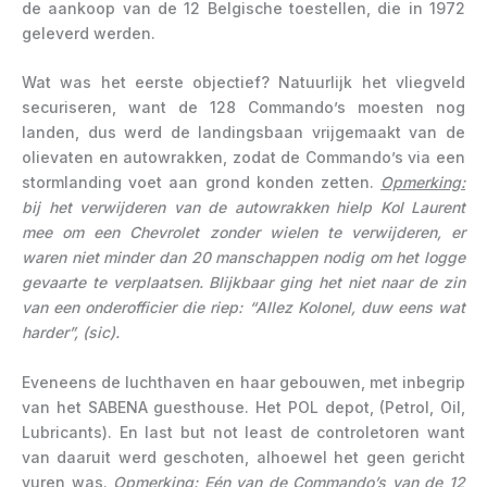
de aankoop van de 12 Belgische toestellen, die in 1972
geleverd werden.
Wat was het eerste objectief? Natuurlijk het vliegveld
securiseren, want de 128 Commando’s moesten nog
landen, dus werd de landingsbaan vrijgemaakt van de
olievaten en autowrakken, zodat de Commando’s via een
stormlanding voet aan grond konden zetten.
Opmerking:
bij het verwijderen van de autowrakken hielp Kol Laurent
mee om een Chevrolet zonder wielen te verwijderen, er
waren niet minder dan 20 manschappen nodig om het logge
gevaarte te verplaatsen. Blijkbaar ging het niet naar de zin
van een onderofficier die riep: “Allez Kolonel, duw eens wat
harder”, (sic).
Eveneens de luchthaven en haar gebouwen, met inbegrip
van het SABENA guesthouse. Het POL depot, (Petrol, Oil,
Lubricants). En last but not least de controletoren want
van daaruit werd geschoten, alhoewel het geen gericht
vuren was.
Opmerking:
Eén van de Commando’s van de 12