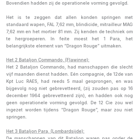
Bovendien hadden zij de operationele vorming gevolgd.
Het is te zeggen dat allen konden springen met
standaard wapen, FAL 7,62 mm, blindicide, mitrailleur MAG
7,62 mm en het mortier 81 mm. Zij kenden de techniek om
te hergroeperen. In feite moest het 1 Para, het
belangrijkste element van “Dragon Rouge” uitmaken.
Het 2 Bataljon Commando, (Flawinne):
Het 2 Bataljon Commando, had manschappen die slecht
vijf maanden dienst hadden. Eén compagnie, de 12de van
Kpt Luc RAES, had reeds 5 maal gesprongen, en was
bijgevolg nog niet gebrevetteerd, (zij zouden pas op 16
december 1964 gebrevetteerd zijn), en hadden ook nog
geen operationele vorming gevolgd. De 12 Cie zou wel
ingezet worden tijdens “Dragon Rouge”, maar zou niet
springen.
Het 3 Bataljon Para, (Lombardsijde):
De manschappen van dit Bataljon waren pas onder de