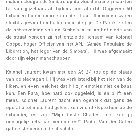
mutsen sloegen de Simba’s op de vlucht maar zij maakten
tal van gijzelaars af, tijdens hun aftocht. Ongeveer 50
lichamen lagen dooreen in de straat. Sommigen waren
slechts gewond en huilden van de pijn. De Para’s zetten
de achtervolging van de Simba’s in en op het einde van
de straat vonden zij het ontzielde lichaam van Kolonel
Opepe, hoger Officier van het APL, (Armée Populaire de
Libération, het leger van de Simba’s). Hij was afgemaakt
door zijn eigen manschappen.
Kolonel Laurent kwam met een AS 24 toe op de plaats
van de slachtpartij. Hij was verbijsterd bij het zien van de
lijken, en even leek het dat hij zijn emoties niet de baas
kon. Een Para, hoe hard ook opgeleid, is en blijft een
mens. Kolonel Laurent dacht een ogenblik dat gans de
operatie tot niets had geleid. Een vriend klopte hem op de
schouder, en zei: “Mijn beste Charles, hier kon jij
onmogelijk iets aan veranderen!”. Padre Van der Goten
gaf de stervenden de absolutie.