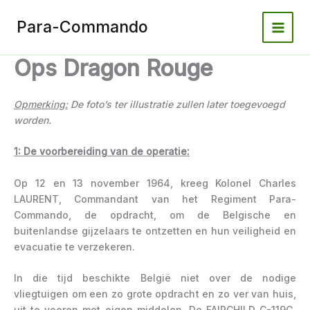
Spring
naar
Para-Commando
de
inhoud
Ops Dragon Rouge
Opmerking:
De foto’s ter illustratie zullen later toegevoegd
worden.
1: De voorbereiding van de operatie:
Op 12 en 13 november 1964, kreeg Kolonel Charles
LAURENT, Commandant van het Regiment Para-
Commando, de opdracht, om de Belgische en
buitenlandse gijzelaars te ontzetten en hun veiligheid en
evacuatie te verzekeren.
In die tijd beschikte België niet over de nodige
vliegtuigen om een zo grote opdracht en zo ver van huis,
uit te voeren met eigen middelen. De FAIRCHILD C-119G,