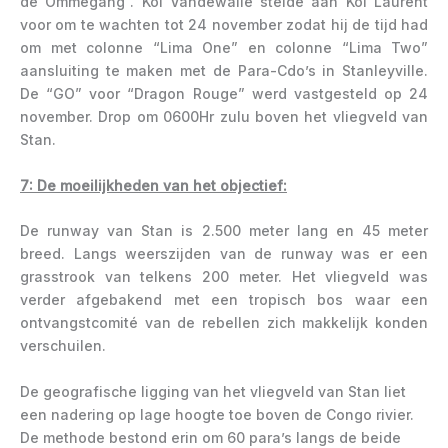
de Ommegang”. Kol Vandewalle stelde aan Kol Laurent
voor om te wachten tot 24 november zodat hij de tijd had
om met colonne “Lima One” en colonne “Lima Two”
aansluiting te maken met de Para-Cdo’s in Stanleyville.
De “GO” voor “Dragon Rouge” werd vastgesteld op 24
november. Drop om 0600Hr zulu boven het vliegveld van
Stan.
7: De moeilijkheden van het objectief:
De runway van Stan is 2.500 meter lang en 45 meter
breed. Langs weerszijden van de runway was er een
grasstrook van telkens 200 meter. Het vliegveld was
verder afgebakend met een tropisch bos waar een
ontvangstcomité van de rebellen zich makkelijk konden
verschuilen.
De geografische ligging van het vliegveld van Stan liet
een nadering op lage hoogte toe boven de Congo rivier.
De methode bestond erin om 60 para’s langs de beide