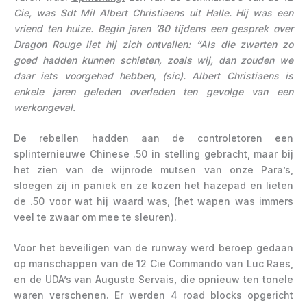
Cie, was Sdt Mil Albert Christiaens uit Halle. Hij was een
vriend ten huize. Begin jaren ’80 tijdens een gesprek over
Dragon Rouge liet hij zich ontvallen: “Als die zwarten zo
goed hadden kunnen schieten, zoals wij, dan zouden we
daar iets voorgehad hebben, (sic). Albert Christiaens is
enkele jaren geleden overleden ten gevolge van een
werkongeval.
De rebellen hadden aan de controletoren een
splinternieuwe Chinese .50 in stelling gebracht, maar bij
het zien van de wijnrode mutsen van onze Para’s,
sloegen zij in paniek en ze kozen het hazepad en lieten
de .50 voor wat hij waard was, (het wapen was immers
veel te zwaar om mee te sleuren).
Voor het beveiligen van de runway werd beroep gedaan
op manschappen van de 12 Cie Commando van Luc Raes,
en de UDA’s van Auguste Servais, die opnieuw ten tonele
waren verschenen. Er werden 4 road blocks opgericht