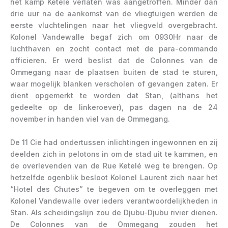
het kamp Ketelé verlaten was aangetroffen. Minder dan
drie uur na de aankomst van de vliegtuigen werden de
eerste vluchtelingen naar het vliegveld overgebracht.
Kolonel Vandewalle begaf zich om 0930Hr naar de
luchthaven en zocht contact met de para-commando
officieren. Er werd beslist dat de Colonnes van de
Ommegang naar de plaatsen buiten de stad te sturen,
waar mogelijk blanken verscholen of gevangen zaten. Er
dient opgemerkt te worden dat Stan, (althans het
gedeelte op de linkeroever), pas dagen na de 24
november in handen viel van de Ommegang.
De 11 Cie had ondertussen inlichtingen ingewonnen en zij
deelden zich in pelotons in om de stad uit te kammen, en
de overlevenden van de Rue Ketelé weg te brengen. Op
hetzelfde ogenblik besloot Kolonel Laurent zich naar het
“Hotel des Chutes” te begeven om te overleggen met
Kolonel Vandewalle over ieders verantwoordelijkheden in
Stan. Als scheidingslijn zou de Djubu-Djubu rivier dienen.
De Colonnes van de Ommegang zouden het