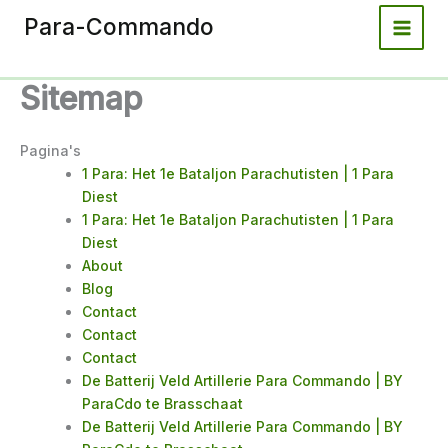
Spring
Para-Commando
naar
de
inhoud
Sitemap
Pagina's
1 Para: Het 1e Bataljon Parachutisten | 1 Para
Diest
1 Para: Het 1e Bataljon Parachutisten | 1 Para
Diest
About
Blog
Contact
Contact
Contact
De Batterij Veld Artillerie Para Commando | BY
ParaCdo te Brasschaat
De Batterij Veld Artillerie Para Commando | BY