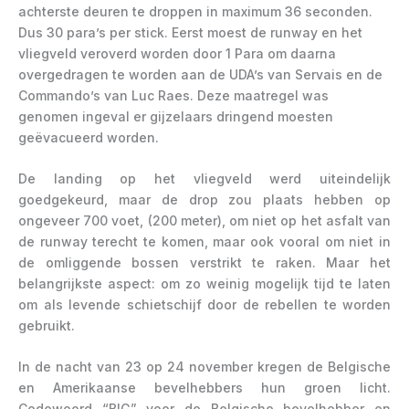
achterste deuren te droppen in maximum 36 seconden.
Dus 30 para’s per stick. Eerst moest de runway en het
vliegveld veroverd worden door 1 Para om daarna
overgedragen te worden aan de UDA’s van Servais en de
Commando’s van Luc Raes. Deze maatregel was
genomen ingeval er gijzelaars dringend moesten
geëvacueerd worden.
De landing op het vliegveld werd uiteindelijk
goedgekeurd, maar de drop zou plaats hebben op
ongeveer 700 voet, (200 meter), om niet op het asfalt van
de runway terecht te komen, maar ook vooral om niet in
de omliggende bossen verstrikt te raken. Maar het
belangrijkste aspect: om zo weinig mogelijk tijd te laten
om als levende schietschijf door de rebellen te worden
gebruikt.
In de nacht van 23 op 24 november kregen de Belgische
en Amerikaanse bevelhebbers hun groen licht.
Codewoord “BIG” voor de Belgische bevelhebber en