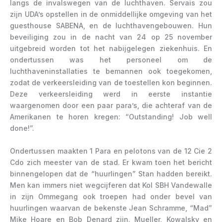
langs de invalswegen van de luchthaven. Servais zou
zijn UDA’s opstellen in de onmiddellijke omgeving van het
guesthouse SABENA, en de luchthavengebouwen. Hun
beveiliging zou in de nacht van 24 op 25 november
uitgebreid worden tot het nabijgelegen ziekenhuis. En
ondertussen was het personeel om de
luchthaveninstallaties te bemannen ook toegekomen,
zodat de verkeersleiding van de toestellen kon beginnen.
Deze verkeersleiding werd in eerste instantie
waargenomen door een paar para’s, die achteraf van de
Amerikanen te horen kregen: “Outstanding! Job well
done!”.
Ondertussen maakten 1 Para en pelotons van de 12 Cie 2
Cdo zich meester van de stad. Er kwam toen het bericht
binnengelopen dat de “huurlingen” Stan hadden bereikt.
Men kan immers niet wegcijferen dat Kol SBH Vandewalle
in zijn Ommegang ook troepen had onder bevel van
huurlingen waarvan de bekenste Jean Schramme, “Mad”
Mike Hoare en Bob Denard zijn. Mueller, Kowalsky en