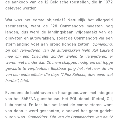
de aankoop van de 12 Belgische toestellen, die in 1972
geleverd werden.
Wat was het eerste objectief? Natuurlijk het vliegveld
securiseren, want de 128 Commando’s moesten nog
landen, dus werd de landingsbaan vrijgemaakt van de
olievaten en autowrakken, zodat de Commando’s via een
stormlanding voet aan grond konden zetten.
Opmerking:
bij het verwijderen van de autowrakken hielp Kol Laurent
mee om een Chevrolet zonder wielen te verwijderen, er
waren niet minder dan 20 manschappen nodig om het logge
gevaarte te verplaatsen. Blijkbaar ging het niet naar de zin
van een onderofficier die riep: “Allez Kolonel, duw eens wat
harder”, (sic).
Eveneens de luchthaven en haar gebouwen, met inbegrip
van het SABENA guesthouse. Het POL depot, (Petrol, Oil,
Lubricants). En last but not least de controletoren want
van daaruit werd geschoten, alhoewel het geen gericht
vuren was.
Opmerking:
Eén van de Commando’s van de 12