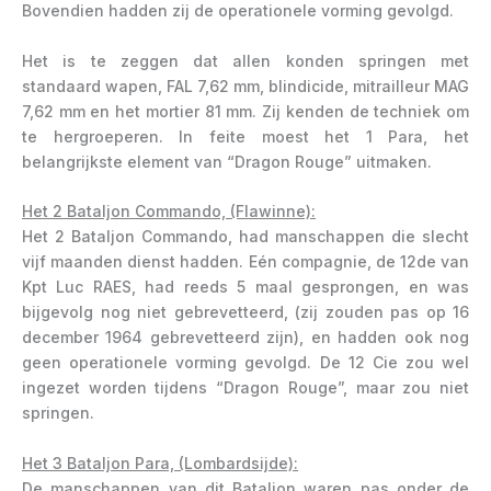
Bovendien hadden zij de operationele vorming gevolgd.
Het is te zeggen dat allen konden springen met
standaard wapen, FAL 7,62 mm, blindicide, mitrailleur MAG
7,62 mm en het mortier 81 mm. Zij kenden de techniek om
te hergroeperen. In feite moest het 1 Para, het
belangrijkste element van “Dragon Rouge” uitmaken.
Het 2 Bataljon Commando, (Flawinne):
Het 2 Bataljon Commando, had manschappen die slecht
vijf maanden dienst hadden. Eén compagnie, de 12de van
Kpt Luc RAES, had reeds 5 maal gesprongen, en was
bijgevolg nog niet gebrevetteerd, (zij zouden pas op 16
december 1964 gebrevetteerd zijn), en hadden ook nog
geen operationele vorming gevolgd. De 12 Cie zou wel
ingezet worden tijdens “Dragon Rouge”, maar zou niet
springen.
Het 3 Bataljon Para, (Lombardsijde):
De manschappen van dit Bataljon waren pas onder de