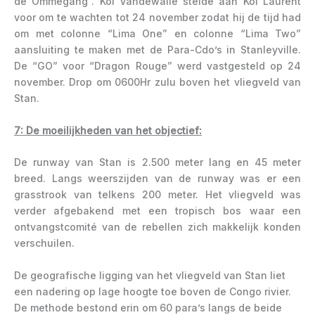
de Ommegang”. Kol Vandewalle stelde aan Kol Laurent
voor om te wachten tot 24 november zodat hij de tijd had
om met colonne “Lima One” en colonne “Lima Two”
aansluiting te maken met de Para-Cdo’s in Stanleyville.
De “GO” voor “Dragon Rouge” werd vastgesteld op 24
november. Drop om 0600Hr zulu boven het vliegveld van
Stan.
7: De moeilijkheden van het objectief:
De runway van Stan is 2.500 meter lang en 45 meter
breed. Langs weerszijden van de runway was er een
grasstrook van telkens 200 meter. Het vliegveld was
verder afgebakend met een tropisch bos waar een
ontvangstcomité van de rebellen zich makkelijk konden
verschuilen.
De geografische ligging van het vliegveld van Stan liet
een nadering op lage hoogte toe boven de Congo rivier.
De methode bestond erin om 60 para’s langs de beide