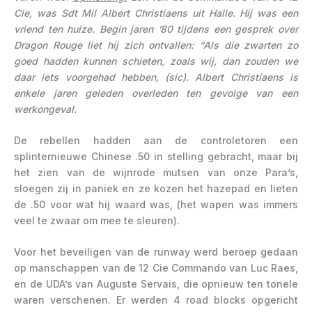
Cie, was Sdt Mil Albert Christiaens uit Halle. Hij was een
vriend ten huize. Begin jaren ’80 tijdens een gesprek over
Dragon Rouge liet hij zich ontvallen: “Als die zwarten zo
goed hadden kunnen schieten, zoals wij, dan zouden we
daar iets voorgehad hebben, (sic). Albert Christiaens is
enkele jaren geleden overleden ten gevolge van een
werkongeval.
De rebellen hadden aan de controletoren een
splinternieuwe Chinese .50 in stelling gebracht, maar bij
het zien van de wijnrode mutsen van onze Para’s,
sloegen zij in paniek en ze kozen het hazepad en lieten
de .50 voor wat hij waard was, (het wapen was immers
veel te zwaar om mee te sleuren).
Voor het beveiligen van de runway werd beroep gedaan
op manschappen van de 12 Cie Commando van Luc Raes,
en de UDA’s van Auguste Servais, die opnieuw ten tonele
waren verschenen. Er werden 4 road blocks opgericht