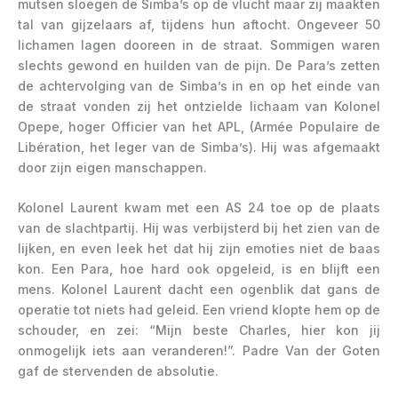
mutsen sloegen de Simba’s op de vlucht maar zij maakten
tal van gijzelaars af, tijdens hun aftocht. Ongeveer 50
lichamen lagen dooreen in de straat. Sommigen waren
slechts gewond en huilden van de pijn. De Para’s zetten
de achtervolging van de Simba’s in en op het einde van
de straat vonden zij het ontzielde lichaam van Kolonel
Opepe, hoger Officier van het APL, (Armée Populaire de
Libération, het leger van de Simba’s). Hij was afgemaakt
door zijn eigen manschappen.
Kolonel Laurent kwam met een AS 24 toe op de plaats
van de slachtpartij. Hij was verbijsterd bij het zien van de
lijken, en even leek het dat hij zijn emoties niet de baas
kon. Een Para, hoe hard ook opgeleid, is en blijft een
mens. Kolonel Laurent dacht een ogenblik dat gans de
operatie tot niets had geleid. Een vriend klopte hem op de
schouder, en zei: “Mijn beste Charles, hier kon jij
onmogelijk iets aan veranderen!”. Padre Van der Goten
gaf de stervenden de absolutie.