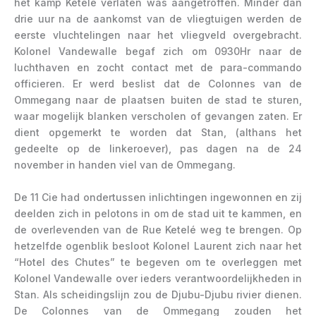
het kamp Ketelé verlaten was aangetroffen. Minder dan
drie uur na de aankomst van de vliegtuigen werden de
eerste vluchtelingen naar het vliegveld overgebracht.
Kolonel Vandewalle begaf zich om 0930Hr naar de
luchthaven en zocht contact met de para-commando
officieren. Er werd beslist dat de Colonnes van de
Ommegang naar de plaatsen buiten de stad te sturen,
waar mogelijk blanken verscholen of gevangen zaten. Er
dient opgemerkt te worden dat Stan, (althans het
gedeelte op de linkeroever), pas dagen na de 24
november in handen viel van de Ommegang.
De 11 Cie had ondertussen inlichtingen ingewonnen en zij
deelden zich in pelotons in om de stad uit te kammen, en
de overlevenden van de Rue Ketelé weg te brengen. Op
hetzelfde ogenblik besloot Kolonel Laurent zich naar het
“Hotel des Chutes” te begeven om te overleggen met
Kolonel Vandewalle over ieders verantwoordelijkheden in
Stan. Als scheidingslijn zou de Djubu-Djubu rivier dienen.
De Colonnes van de Ommegang zouden het