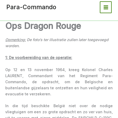
Spring
Para-Commando
naar
de
inhoud
Ops Dragon Rouge
Opmerking:
De foto’s ter illustratie zullen later toegevoegd
worden.
1: De voorbereiding van de operatie:
Op 12 en 13 november 1964, kreeg Kolonel Charles
LAURENT, Commandant van het Regiment Para-
Commando, de opdracht, om de Belgische en
buitenlandse gijzelaars te ontzetten en hun veiligheid en
evacuatie te verzekeren.
In die tijd beschikte België niet over de nodige
vliegtuigen om een zo grote opdracht en zo ver van huis,
uit te voeren met eigen middelen. De FAIRCHILD C-119G,