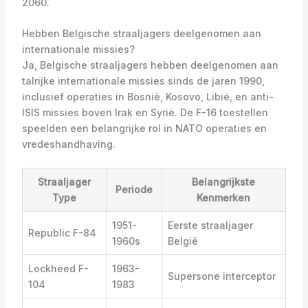
2060.
Hebben Belgische straaljagers deelgenomen aan
internationale missies?
Ja, Belgische straaljagers hebben deelgenomen aan
talrijke internationale missies sinds de jaren 1990,
inclusief operaties in Bosnië, Kosovo, Libië, en anti-
ISIS missies boven Irak en Syrië. De F-16 toestellen
speelden een belangrijke rol in NATO operaties en
vredeshandhaving.
Straaljager
Belangrijkste
Periode
Type
Kenmerken
1951-
Eerste straaljager
Republic F-84
1960s
België
Lockheed F-
1963-
Supersone interceptor
104
1983