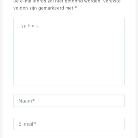
Je e-mailadres zal niet getoond worden.
Vereiste
velden zijn gemarkeerd met
*
Typ
hier...
Naam*
E-
mail*