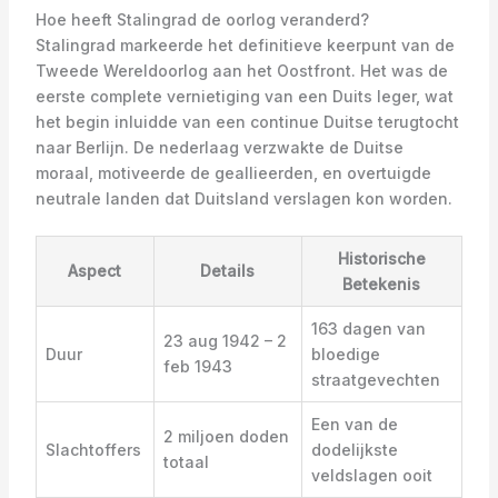
Hoe heeft Stalingrad de oorlog veranderd?
Stalingrad markeerde het definitieve keerpunt van de
Tweede Wereldoorlog aan het Oostfront. Het was de
eerste complete vernietiging van een Duits leger, wat
het begin inluidde van een continue Duitse terugtocht
naar Berlijn. De nederlaag verzwakte de Duitse
moraal, motiveerde de geallieerden, en overtuigde
neutrale landen dat Duitsland verslagen kon worden.
Historische
Aspect
Details
Betekenis
163 dagen van
23 aug 1942 – 2
Duur
bloedige
feb 1943
straatgevechten
Een van de
2 miljoen doden
Slachtoffers
dodelijkste
totaal
veldslagen ooit