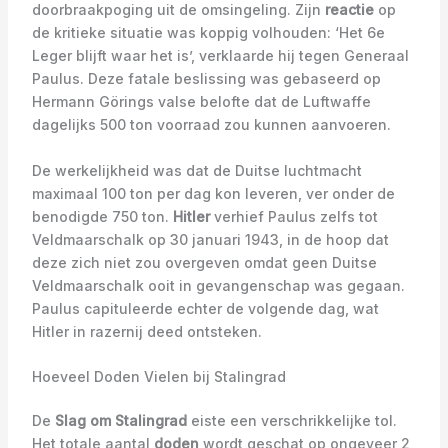
doorbraakpoging uit de omsingeling. Zijn
reactie
op
de kritieke situatie was koppig volhouden: ‘Het 6e
Leger blijft waar het is’, verklaarde hij tegen Generaal
Paulus. Deze fatale beslissing was gebaseerd op
Hermann Görings valse belofte dat de Luftwaffe
dagelijks 500 ton voorraad zou kunnen aanvoeren.
De werkelijkheid was dat de Duitse luchtmacht
maximaal 100 ton per dag kon leveren, ver onder de
benodigde 750 ton.
Hitler
verhief Paulus zelfs tot
Veldmaarschalk op 30 januari 1943, in de hoop dat
deze zich niet zou overgeven omdat geen Duitse
Veldmaarschalk ooit in gevangenschap was gegaan.
Paulus capituleerde echter de volgende dag, wat
Hitler in razernij deed ontsteken.
Hoeveel Doden Vielen bij Stalingrad
De
Slag om Stalingrad
eiste een verschrikkelijke tol.
Het totale aantal
doden
wordt geschat op ongeveer 2