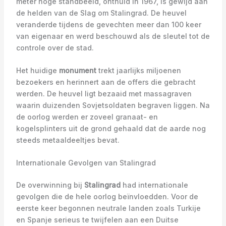
meter hoge standbeeld, onthuld in 1967, is gewijd aan
de helden van de Slag om Stalingrad. De heuvel
veranderde tijdens de gevechten meer dan 100 keer
van eigenaar en werd beschouwd als de sleutel tot de
controle over de stad.
Het huidige
monument
trekt jaarlijks miljoenen
bezoekers en herinnert aan de offers die gebracht
werden. De heuvel ligt bezaaid met massagraven
waarin duizenden Sovjetsoldaten begraven liggen. Na
de oorlog werden er zoveel granaat- en
kogelsplinters uit de grond gehaald dat de aarde nog
steeds metaaldeeltjes bevat.
Internationale Gevolgen van Stalingrad
De overwinning bij
Stalingrad
had internationale
gevolgen die de hele oorlog beïnvloedden. Voor de
eerste keer begonnen neutrale landen zoals Turkije
en Spanje serieus te twijfelen aan een Duitse