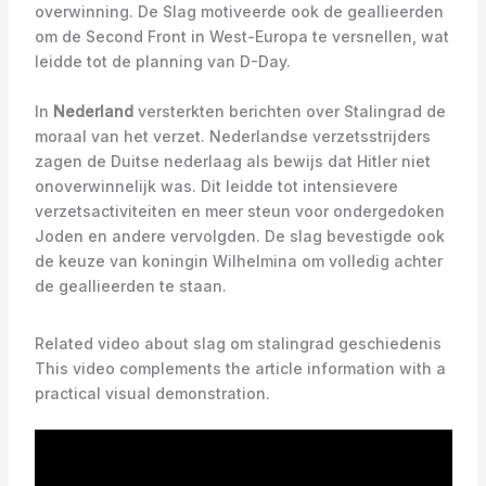
overwinning. De Slag motiveerde ook de geallieerden
om de Second Front in West-Europa te versnellen, wat
leidde tot de planning van D-Day.
In
Nederland
versterkten berichten over Stalingrad de
moraal van het verzet. Nederlandse verzetsstrijders
zagen de Duitse nederlaag als bewijs dat Hitler niet
onoverwinnelijk was. Dit leidde tot intensievere
verzetsactiviteiten en meer steun voor ondergedoken
Joden en andere vervolgden. De slag bevestigde ook
de keuze van koningin Wilhelmina om volledig achter
de geallieerden te staan.
Related video about slag om stalingrad geschiedenis
This video complements the article information with a
practical visual demonstration.