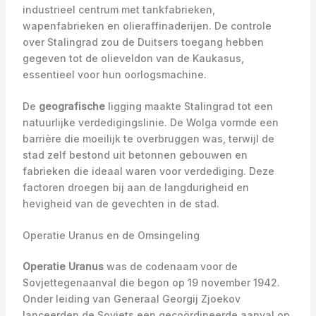
industrieel centrum met tankfabrieken,
wapenfabrieken en olieraffinaderijen. De controle
over Stalingrad zou de Duitsers toegang hebben
gegeven tot de olieveldon van de Kaukasus,
essentieel voor hun oorlogsmachine.
De
geografische
ligging maakte Stalingrad tot een
natuurlijke verdedigingslinie. De Wolga vormde een
barrière die moeilijk te overbruggen was, terwijl de
stad zelf bestond uit betonnen gebouwen en
fabrieken die ideaal waren voor verdediging. Deze
factoren droegen bij aan de langdurigheid en
hevigheid van de gevechten in de stad.
Operatie Uranus en de Omsingeling
Operatie Uranus
was de codenaam voor de
Sovjettegenaanval die begon op 19 november 1942.
Onder leiding van Generaal Georgij Zjoekov
lanceerden de Sovjets een gecoördineerde aanval op