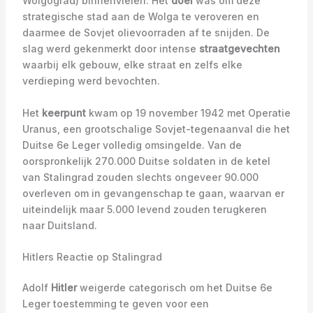
Wolgograd) binnenvielen. Het
doel
was om deze
strategische stad aan de Wolga te veroveren en
daarmee de Sovjet olievoorraden af te snijden. De
slag werd gekenmerkt door intense
straatgevechten
waarbij elk gebouw, elke straat en zelfs elke
verdieping werd bevochten.
Het
keerpunt
kwam op 19 november 1942 met Operatie
Uranus, een grootschalige Sovjet-tegenaanval die het
Duitse 6e Leger volledig omsingelde. Van de
oorspronkelijk 270.000 Duitse soldaten in de ketel
van Stalingrad zouden slechts ongeveer 90.000
overleven om in gevangenschap te gaan, waarvan er
uiteindelijk maar 5.000 levend zouden terugkeren
naar Duitsland.
Hitlers Reactie op Stalingrad
Adolf
Hitler
weigerde categorisch om het Duitse 6e
Leger toestemming te geven voor een