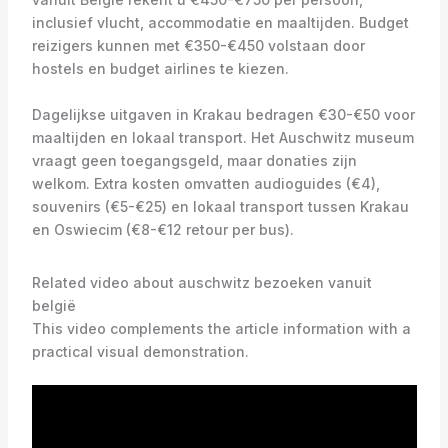
inclusief vlucht, accommodatie en maaltijden. Budget
reizigers kunnen met €350-€450 volstaan door
hostels en budget airlines te kiezen.
Dagelijkse uitgaven in Krakau bedragen €30-€50 voor
maaltijden en lokaal transport. Het Auschwitz museum
vraagt geen toegangsgeld, maar donaties zijn
welkom. Extra kosten omvatten audioguides (€4),
souvenirs (€5-€25) en lokaal transport tussen Krakau
en Oswiecim (€8-€12 retour per bus).
Related video about auschwitz bezoeken vanuit
belgië
This video complements the article information with a
practical visual demonstration.