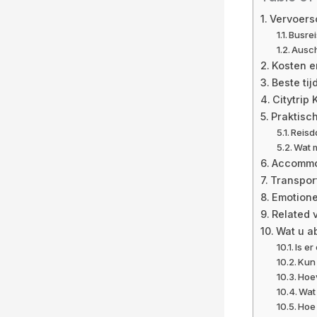
Vervoers
Busrei
Ausch
Kosten e
Beste ti
Citytrip
Praktisc
Reisd
Wat 
Accommod
Transpor
Emotione
Related 
Wat u a
Is e
Kun
Hoev
Wat 
Hoe