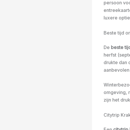
persoon voo
entreekaart
luxere opti
Beste tijd 
De
beste ti
herfst (sep
drukte dan 
aanbevolen
Winterbezoe
omgeving, m
zijn het dr
Citytrip Kr
Een
citytri