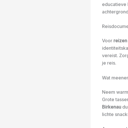
educatieve 
achtergrond
Reisdocume
Voor
reizen
identiteits
vereist. Zo
je reis.
Wat meenem
Neem warme
Grote tasse
Birkenau
duu
lichte snack