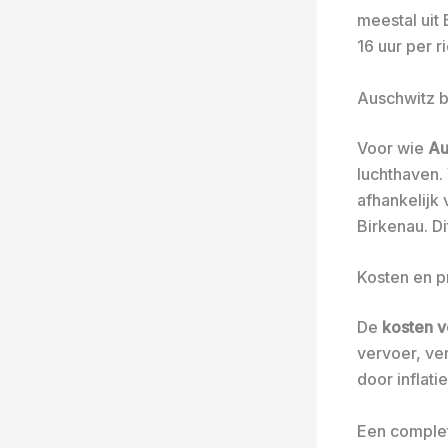
meestal uit
16 uur per ri
Auschwitz b
Voor wie
Au
luchthaven.
afhankelijk 
Birkenau. D
Kosten en p
De
kosten v
vervoer, ver
door inflati
Een comple