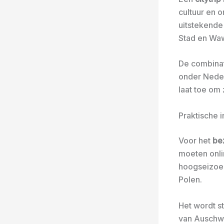
cultuur en o
uitstekende
Stad en Waw
De combina
onder Nederl
laat toe om 
Praktische 
Voor het
be
moeten onli
hoogseizoen.
Polen.
Het wordt s
van Auschw