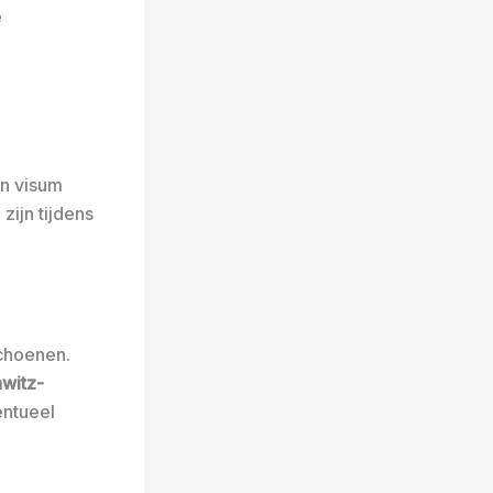
e
en visum
zijn tijdens
choenen.
witz-
entueel