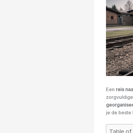
Een
reis na
zorgvuldige 
georganise
je de beste
Table of