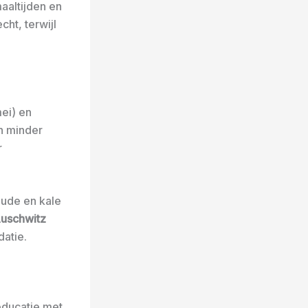
aaltijden en
ht, terwijl
mei) en
n minder
r
ude en kale
uschwitz
datie.
educatie met