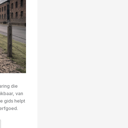
aring die
ikbaar, van
e gids helpt
erfgoed.