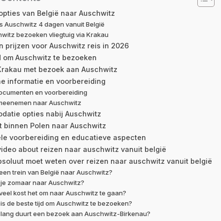
opties van België naar Auschwitz
s Auschwitz 4 dagen vanuit België
witz bezoeken vliegtuig via Krakau
n prijzen voor Auschwitz reis in 2026
jd om Auschwitz te bezoeken
 Krakau met bezoek aan Auschwitz
he informatie en voorbereiding
ocumenten en voorbereiding
meenemen naar Auschwitz
atie opties nabij Auschwitz
t binnen Polen naar Auschwitz
le voorbereiding en educatieve aspecten
video about reizen naar auschwitz vanuit belgië
bsoluut moet weten over reizen naar auschwitz vanuit belgië
r een trein van België naar Auschwitz?
 je zomaar naar Auschwitz?
eel kost het om naar Auschwitz te gaan?
is de beste tijd om Auschwitz te bezoeken?
 lang duurt een bezoek aan Auschwitz-Birkenau?