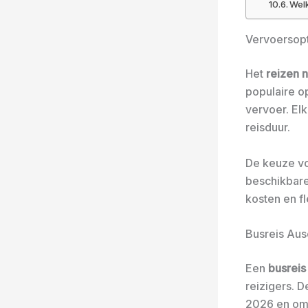
Welk
Vervoersopt
Het
reizen 
populaire op
vervoer. Elk
reisduur.
De keuze v
beschikbare 
kosten en fle
Busreis Aus
Een
busreis
reizigers. 
2026 en omv