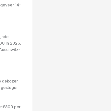
ongeveer 14-
ijnde
00 in 2026,
 Auschwitz-
je gekozen
ht gestegen
0-€800 per