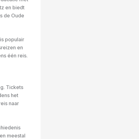
tz en biedt
ls de Oude
s populair
sreizen en
ns één reis.
g. Tickets
dens het
reis naar
chiedenis
en meestal