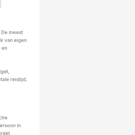
. De meest
ik van eigen
s en
dget,
ale reistijd,
sche
ersoon in
trekt