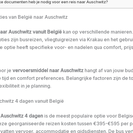
e documenten heb je nodig voor een reis naar Auschwitz?
ies van België naar Auschwitz
naar Auschwitz vanuit België
kan op verschillende manieren
ties zijn busreizen, vliegtuigreizen via Krakau en het gebru
e optie heeft specifieke voor- en nadelen qua comfort, prij
oor je
vervoersmiddel naar Auschwitz
hangt af van jouw bu
tijd en comfort preferences. Belangrijke factoren zijn de tot
xibiliteit in je planning.
chwitz 4 dagen vanuit België
 Auschwitz 4 dagen
is de meest populaire optie voor Belgi
Deze georganiseerde reizen kosten tussen €395-€595 per p
atten vervoer, accommodatie en gidsdiensten. De bus ver