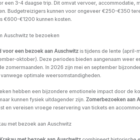
r een 3-4 daagse trip. Dit omvat vervoer, accommodatie, m
en. Budgetreizigers kunnen voor ongeveer €250-€350 terec
es €600-€1200 kunnen kosten.
om Auschwitz te bezoeken
jd voor een bezoek aan Auschwitz
is tijdens de lente (april-
tember-oktober). Deze periodes bieden aangenaam weer e
de zomermaanden. In 2026 zijn mei en september bijzonde
 vanwege optimale weersomstandigheden.
ken hebben een bijzondere emotionele impact door de ko
aar kunnen fysiek uitdagender zijn.
Zomerbezoeken aan A
ukst en vereisen vroege reservering van tickets en accommo
akau met bezoek aan Auschwitz
p Krakau met bezoek aan Auschwitz
combineert historische 