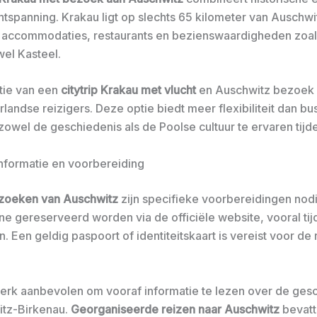
ntspanning. Krakau ligt op slechts 65 kilometer van Auschwi
 accommodaties, restaurants en bezienswaardigheden zoa
el Kasteel.
tie van een
citytrip Krakau met vlucht
en Auschwitz bezoek i
andse reizigers. Deze optie biedt meer flexibiliteit dan bu
zowel de geschiedenis als de Poolse cultuur te ervaren tijde
informatie en voorbereiding
zoeken van Auschwitz
zijn specifieke voorbereidingen nodi
ne gereserveerd worden via de officiële website, vooral tij
 Een geldig paspoort of identiteitskaart is vereist voor de 
terk aanbevolen om vooraf informatie te lezen over de ges
itz-Birkenau.
Georganiseerde reizen naar Auschwitz
bevatt